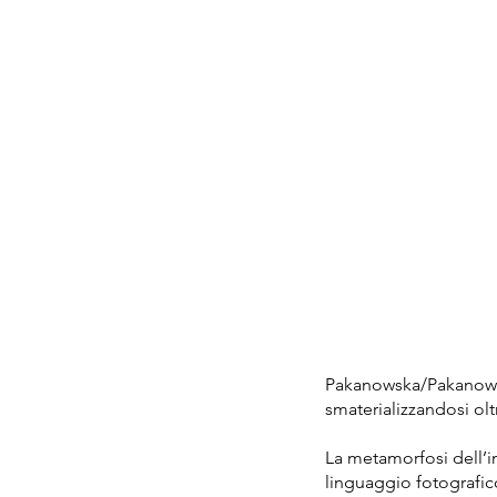
Pakanowska/Pakanowski
smaterializzandosi oltr
La metamorfosi dell’i
linguaggio fotografico