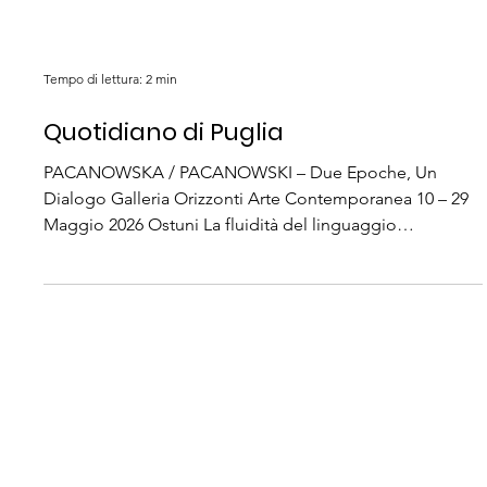
Tempo di lettura: 2 min
Quotidiano di Puglia
PACANOWSKA / PACANOWSKI – Due Epoche, Un
Dialogo Galleria Orizzonti Arte Contemporanea 10 – 29
Maggio 2026 Ostuni La fluidità del linguaggio
fotografico innestato alle suggestioni pittoriche,
nell’ottica di una incessante metamorfosi dell’immagine,
caratterizza la poetica di Andrea Pacanowski (Roma,
1962), protagonista del progetto “Pacanowski-
Tempo di lettura: 2 min
Pacanowska 1960/1962 due epoche un dialogo” che
inaugura il 15 sera alla B20 nella galleria Ostuni Arte
Ostuni Notizie
Contemporanea di Ostuni. L’es
PACANOWSKA / PACANOWSKI – Due Epoche, Un