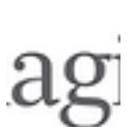
Orizzonti Arte Contemporanea di Ostuni inaugura
domenica 10 maggio alle ore 18.30 la stagione
espositiva duemilaventisei della Project Room con la
mostra personale dell'artista italo-polacco Andrea
Pacanowski, dal titolo Pacanowska | Pacanowski
1907/1962 due epoch