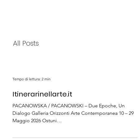
All Posts
Tempo di lettura: 2 min
Itinerarinellarte.it
PACANOWSKA / PACANOWSKI – Due Epoche, Un
Dialogo Galleria Orizzonti Arte Contemporanea 10 – 29
Maggio 2026 Ostuni
https://www.itinerarinellarte.it/it/mostre/andrea-
pacanowski-pacanowska-pacanowski-16320 La Galleria