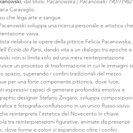
kanowski
, dal titolo
 Pacanowska | Pacanoswki 1907/1962
laria Caravaglio. 
so che lega arte e sangue.
acanowski sviluppa una ricerca personale e artistica che
mentazione visiva.
artista rielabora le opere della pittrice Felicia Pacanowska,
ell’
École de Paris
, dando vita a un dialogo tra epoche e
wski non si limita solo ad una mera reinterpretazione 
truisce un processo di trasformazione in cui le immagini si
o spazio, superando i confini tradizionali del mezzo 
ingue per una forte componente pittorica, dove luce, 
i espressivi capaci di generare profondità emotiva e 
 graphic designer Stefano Zingaro, sviluppa composizioni
grafica e fotografia confluiscono in un unico flusso visivo. 
 che reinterpreta l’estetica del Novecento in chiave 
la tra reinterpretazioni figurative, animate da presenze 
e, dove forme e colori si espandono oltre i confini 