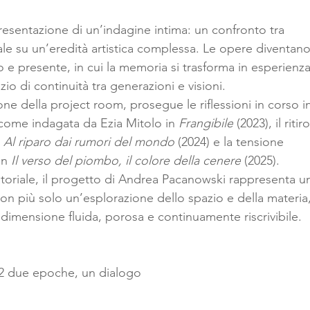
presentazione di un’indagine intima: un confronto tra 
e su un’eredità artistica complessa. Le opere diventano
o e presente, in cui la memoria si trasforma in esperienza
azio di continuità tra generazioni e visioni.
ne della project room, prosegue le riflessioni in corso i
a, come indagata da Ezia Mitolo in 
Frangibile
 (2023), il ritiro
 
Al riparo dai rumori del mondo
 (2024) e la tensione 
in 
Il verso del piombo, il colore della cenere
 (2025). 
ratoriale, il progetto di Andrea Pacanowski rappresenta u
on più solo un’esplorazione dello spazio e della materia,
imensione fluida, porosa e continuamente riscrivibile.
2 due epoche, un dialogo