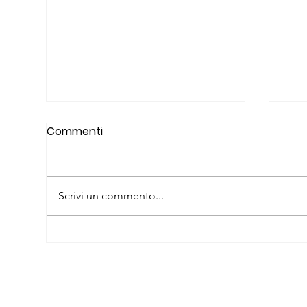
Itinerarinellarte.it
Commenti
PACANOWSKA / PACANOWSKI
– Due Epoche, Un Dialogo
Galleria Orizzonti Arte
Scrivi un commento...
Contemporanea 10 – 29 Maggio
Quo
2026 Ostuni
https://www.itinerarinellarte.it/it/
mostre/andrea-pacanowski-
pacanowska-pacanowski-163