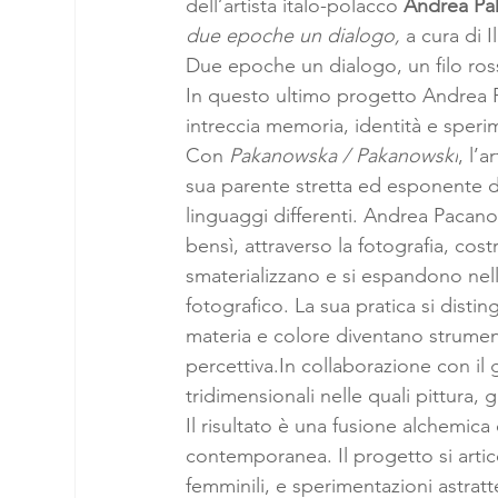
dell’artista italo-polacco 
Andrea Pa
due epoche un dialogo, 
a cura di I
Due epoche un dialogo, un filo ros
In questo ultimo progetto Andrea P
intreccia memoria, identità e speri
Con 
Pakanowska / Pakanowski
, l’
sua parente stretta ed esponente d
linguaggi differenti. Andrea Pacano
bensì, attraverso la fotografia, cos
smaterializzano e si espandono nell
fotografico. La sua pratica si dist
materia e colore diventano strument
percettiva.In
 collaborazione con il
tridimensionali nelle quali pittura, 
Il risultato è una fusione alchemica
contemporanea. Il progetto si artico
femminili, e sperimentazioni astratt